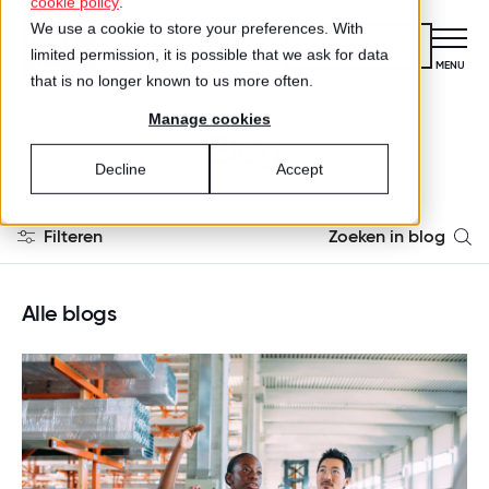
cookie policy
.
We use a cookie to store your preferences. With
Kennismaken
limited permission, it is possible that we ask for data
CLOSE
MENU
that is no longer known to us more often.
Manage cookies
Certificering
Blog
VOOR ORGANISATIES
Decline
Accept
Wat is certificering?
Diensten
DIENSTEN
Filteren
Zoeken in blog
Aanmelden voor certificering
Medewerkersonderzoek
Alle blogs
Best Workplaces™
VOOR MEDEWERKERS
ZO WERKT HET
Alle blogs
Gecertificeerde organisaties
Certificering
Goed werkgeverschap
Hoe werkt het?
Inspiratie
Organisatiecultuur
Agenda
Best Workplaces
Aanmelden
TEST
Over ons
LIJSTEN
Leiderschap
Is jouw organisatie een great place
Blog
Culture Coaching
Ons verhaal
Best Workplaces™ Nederland
to work?
Best Workplaces