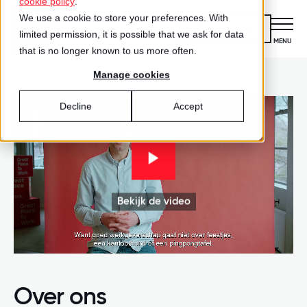
cookie policy
.
We use a cookie to store your preferences. With
Kennismaken
limited permission, it is possible that we ask for data
CLOSE
MENU
that is no longer known to us more often.
Manage cookies
Certificering
VOOR ORGANISATIES
Decline
Accept
Wat is certificering?
Diensten
DIENSTEN
Aanmelden voor certificering
Medewerkersonderzoek
Best Workplaces™
VOOR MEDEWERKERS
ZO WERKT HET
Gecertificeerde organisaties
Bekijk de video
Certificering
Hoe werkt het?
Inspiratie
Agenda
Best Workplaces
Aanmelden
TEST
Over ons
LIJSTEN
Is jouw organisatie een great place
Blog
Culture Coaching
Ons verhaal
Over ons
Best Workplaces™ Nederland
to work?