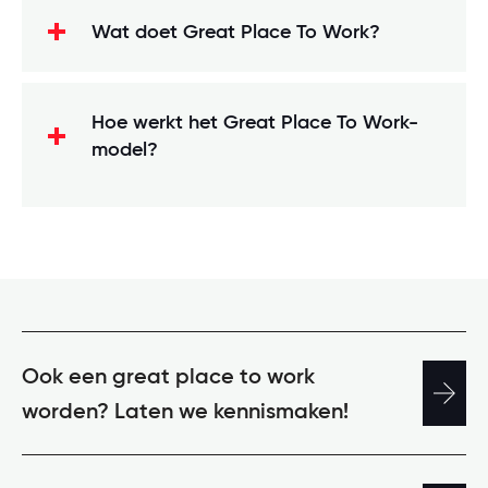
Wat doet Great Place To Work?
Hoe werkt het Great Place To Work-
model?
Onderzoek
. Met ons
medewerkersonderzoek (Trust
Index
™
) meten we vertrouwen, trots
en plezier in organisaties. Zo kom je
Ook een great place to work
erachter wat volgens jouw
worden? Laten we kennismaken!
medewerkers goed gaat én wat
beter kan.