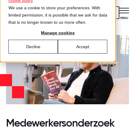
cookie policy
.
We use a cookie to store your preferences. With
Kennismaken
limited permission, it is possible that we ask for data
CLOSE
MENU
that is no longer known to us more often.
Manage cookies
Certificering
VOOR ORGANISATIES
Decline
Accept
Wat is certificering?
Diensten
DIENSTEN
Aanmelden voor certificering
Medewerkersonderzoek
Best Workplaces™
VOOR MEDEWERKERS
ZO WERKT HET
Gecertificeerde organisaties
Certificering
Hoe werkt het?
Inspiratie
Agenda
Best Workplaces
Aanmelden
TEST
Over ons
LIJSTEN
Medewerkersonderzoek
Is jouw organisatie een great place
Blog
Culture Coaching
Ons verhaal
Best Workplaces™ Nederland
to work?