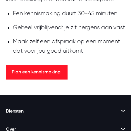
beloning, winstdeling en promotie,
Een kennismaking duurt 30-45 minuten
de afwezigheid van discriminatie en
de kans om je uit te spreken bij
Geheel vrijblijvend: je zit nergens aan vast
misstanden.
Maak zelf een afspraak op een moment
Trots
. Dit gaat over betekenisvol
dat voor jou goed uitkomt
werk, teamgevoel, een
calculator
maatschappelijke bijdrage leveren
Plan een kennismaking
en klantgerichtheid.
Kameraadschap
. Dit gaat over
jezelf kunnen zijn, speciale
gelegenheden vieren, een leuke
Diensten
werkplek, onboarding en
samenwerken met collega's.
Over