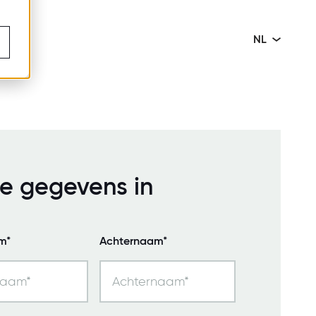
NL
je gegevens in
m*
Achternaam*