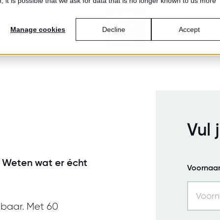
 it is possible that we ask for data that is no longer known to us more
Manage cookies
Decline
Accept
Vul 
. Weten wat er écht
Voornaa
tbaar. Met 60