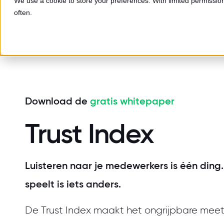
We use a cookie to store your preferences. With limited permission,
often.
Terug
Download de
gratis whitepaper
Trust Index
Luisteren naar je medewerkers is één ding
speelt is iets anders.
De Trust Index maakt het ongrijpbare mee