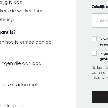
ijg je een
Zakelijk 
ers de werkcultuur
tering.
ant is?
Ik w
 en hoe je ermee aan de
even
Ik g
gevr
llingen die aan bod
Je kunt 
communic
informati
en te starten met
elijking en