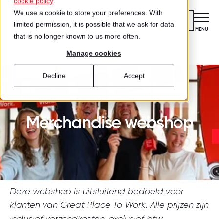
cookie policy
.
We use a cookie to store your preferences. With
Kennismaken
limited permission, it is possible that we ask for data
CLOSE
MENU
that is no longer known to us more often.
Onderzoek
Certificering
Trots
Events
Manage cookies
Certificering
VOOR ORGANISATIES
Decline
Accept
Wat is certificering?
Diensten
DIENSTEN
Aanmelden voor certificering
Medewerkersonderzoek
Merchandise webshop
Best Workplaces™
VOOR MEDEWERKERS
ZO WERKT HET
Gecertificeerde organisaties
Certificering
Hoe werkt het?
Inspiratie
Agenda
Best Workplaces
Aanmelden
TEST
Over ons
LIJSTEN
Deze webshop is uitsluitend bedoeld voor
Is jouw organisatie een great place
Blog
Culture Coaching
Ons verhaal
klanten van Great Place To Work. Alle prijzen zijn
Best Workplaces™ Nederland
to work?
inclusief verzendkosten, exclusief btw.