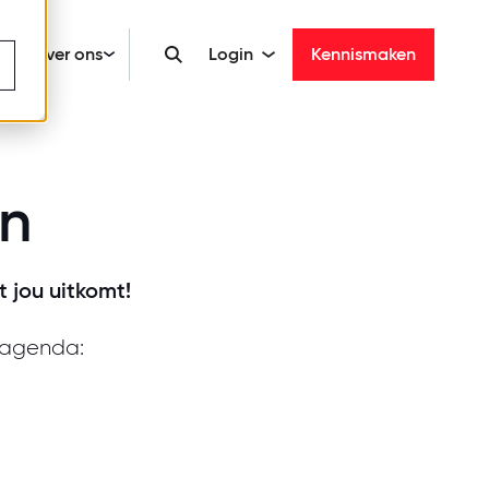
Over ons
Login
Kennismaken
en
t jou uitkomt!
 agenda: