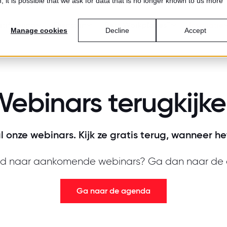
 it is possible that we ask for data that is no longer known to us more
tificering
Diensten
Best Workplaces™
Inspiratie
Manage cookies
Decline
Accept
ebinars terugkijk
al onze webinars. Kijk ze gratis terug, wanneer he
d naar aankomende webinars? Ga dan naar de
Ga naar de agenda