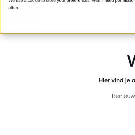
We use a cookie to store your preferences. With limited permission,
often.
Cer
W
Hier vind je 
Benieuw