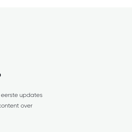
?
ls eerste updates
content over