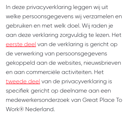
Zoeken
Community
Prijzen
In deze privacyverklaring leggen wij uit
Ons team
Ontdek of jouw organisatie klaar is voor
Best Workplaces for Women™
OPLOSSINGEN
certificering.
welke persoonsgegevens wij verzamelen en
Klantverhalen
Login
Werken bij
Employer branding
gebruiken en met welk doel. Wij raden je
Best Workplaces™ per sector
COMMUNITY PLATFORM
Doe de test
Vergroot instroom, verlaag verloop en versterk je
aan deze verklaring zorgvuldig te lezen. Het
Publicaties
Login community
Nieuws
reputatie
Nederlands
eerste deel
van de verklaring is gericht op
EMPRISING™
Best Workplaces™ Europa
TRANSLATE WEBSITE
de verwerking van persoonsgegevens
Sprekers
Login Emprising™
Organisatieontwikkeling
Contact
English
World's Best Workplaces™
gekoppeld aan de websites, nieuwsbrieven
Sterker leiderschap, betrokken medewerkers en cultuur
INTERNATIONAL WEBSITES
als basis voor groei
Webinars terugkijken
en aan commerciële activiteiten. Het
Kennismaken
Bekijk alle landen
NIEUWSBRIEF
tweede deel
van de privacyverklaring is
LIJST
Op de hoogte blijven?
specifiek gericht op deelname aan een
WEBINAR
Best Workplaces™ Nederland 2026
WEBINAR
medewerkersonderzoek van Great Place To
Word ook een great place to work!
Schrijf je in voor onze maandelijkse nieuwsbrief!
Fris terug, slim vooruit
Maak kennis met de top 50 beste werkgevers
Work® Nederland.
van Nederland!
Dinsdag 8 september van 09:30 tot 10:15 uur.
Donderdag 3 september om 13:00 uur.
Schrijf je in
Bekijk de lijst
Meld je aan