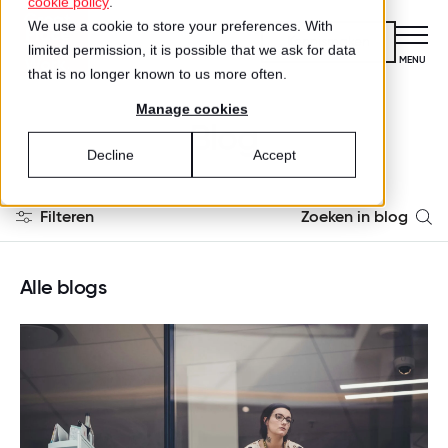
cookie policy
.
We use a cookie to store your preferences. With
Kennismaken
limited permission, it is possible that we ask for data
CLOSE
MENU
that is no longer known to us more often.
Manage cookies
Certificering
Blog
VOOR ORGANISATIES
Decline
Accept
Wat is certificering?
Diensten
DIENSTEN
Filteren
Zoeken in blog
Aanmelden voor certificering
Medewerkersonderzoek
Alle blogs
Best Workplaces™
VOOR MEDEWERKERS
ZO WERKT HET
Alle blogs
Gecertificeerde organisaties
Certificering
Goed werkgeverschap
Hoe werkt het?
Inspiratie
Organisatiecultuur
Agenda
Best Workplaces
Aanmelden
TEST
Over ons
LIJSTEN
Leiderschap
Is jouw organisatie een great place
Blog
Culture Coaching
Ons verhaal
Best Workplaces™ Nederland
to work?
Best Workplaces