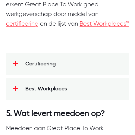
erkent Great Place To Work goed
werkgeverschap door middel van
certificering
en de lijst van
Best Workplaces™
.
Certificering
Best Workplaces
Een score van 70% of hoger op het
Trust Index-medewerkersonderzoek
5. Wat levert meedoen op?
Een minimale respons op basis van
Meedoen aan Great Place To Work