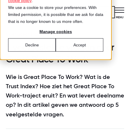
cookie policy
.
We use a cookie to store your preferences. With
Kennismaken
limited permission, it is possible that we ask for data
CLOSE
MENU
that is no longer known to us more often.
Manage cookies
Certificering
Over Great Place To Work
VOOR ORGANISATIES
5 veelgestelde vragen over
Decline
Accept
Wat is certificering?
Diensten
Great Place To Work
DIENSTEN
Aanmelden voor certificering
Medewerkersonderzoek
Best Workplaces™
VOOR MEDEWERKERS
Wie is Great Place To Work? Wat is de
ZO WERKT HET
Gecertificeerde organisaties
Trust Index? Hoe ziet het Great Place To
Certificering
Hoe werkt het?
Inspiratie
Work-traject eruit? En wat levert deelname
Agenda
Best Workplaces
op?
In dit artikel geven we antwoord op 5
Aanmelden
TEST
Over ons
LIJSTEN
veelgestelde vragen.
Is jouw organisatie een great place
Blog
Culture Coaching
Ons verhaal
Best Workplaces™ Nederland
to work?