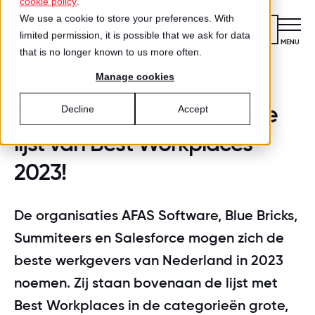
cookie policy
.
We use a cookie to store your preferences. With
Kennismaken
limited permission, it is possible that we ask for data
CLOSE
MENU
that is no longer known to us more often.
Manage cookies
Certificering
Best Workplaces
VOOR ORGANISATIES
Dit zijn de nummers 1 op de
Decline
Accept
Wat is certificering?
Diensten
lijst van Best Workplaces
DIENSTEN
Aanmelden voor certificering
2023!
Medewerkersonderzoek
Best Workplaces™
VOOR MEDEWERKERS
ZO WERKT HET
Gecertificeerde organisaties
Certificering
De organisaties AFAS Software, Blue Bricks,
Hoe werkt het?
Inspiratie
Summiteers en Salesforce mogen zich de
Agenda
Best Workplaces
Aanmelden
beste werkgevers van Nederland in 2023
TEST
Over ons
LIJSTEN
noemen. Zij staan bovenaan de lijst met
Is jouw organisatie een great place
Blog
Culture Coaching
Ons verhaal
Best Workplaces™ Nederland
to work?
Best Workplaces in de categorieën grote,