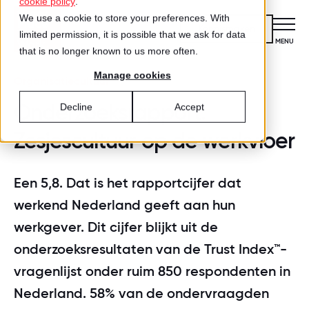
cookie policy
.
We use a cookie to store your preferences. With
Kennismaken
limited permission, it is possible that we ask for data
CLOSE
MENU
that is no longer known to us more often.
Manage cookies
Certificering
Organisatiecultuur
VOOR ORGANISATIES
Onderzoeksrapport:
Decline
Accept
Wat is certificering?
Diensten
Zesjescultuur op de werkvloer
DIENSTEN
Aanmelden voor certificering
Medewerkersonderzoek
Best Workplaces™
VOOR MEDEWERKERS
Een 5,8. Dat is het rapportcijfer dat
ZO WERKT HET
Gecertificeerde organisaties
werkend Nederland geeft aan hun
Certificering
Hoe werkt het?
Inspiratie
werkgever. Dit cijfer blijkt uit de
Agenda
Best Workplaces
onderzoeksresultaten van de Trust Index™-
Aanmelden
TEST
Over ons
LIJSTEN
vragenlijst onder ruim 850 respondenten in
Is jouw organisatie een great place
Blog
Culture Coaching
Ons verhaal
Nederland. 58% van de ondervraagden
Best Workplaces™ Nederland
to work?