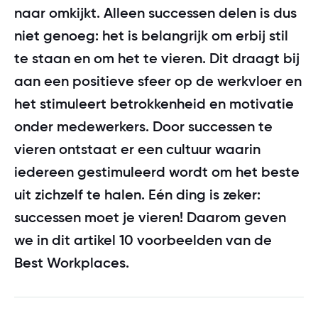
Zoeken
Community
naar omkijkt. Alleen successen delen is dus
Prijzen
Ons team
Ontdek of jouw organisatie klaar is voor
Best Workplaces for Women™
niet genoeg: het is belangrijk om erbij stil
OPLOSSINGEN
certificering.
Klantverhalen
Login
te staan en om het te vieren. Dit draagt bij
Werken bij
Employer branding
Best Workplaces™ per sector
COMMUNITY PLATFORM
Doe de test
aan een positieve sfeer op de werkvloer en
Vergroot instroom, verlaag verloop en versterk je
Publicaties
Login community
Nieuws
reputatie
het stimuleert betrokkenheid en motivatie
EMPRISING™
Best Workplaces™ Europa
onder medewerkers. Door successen te
Kennismaken
Sprekers
Login Emprising™
Organisatieontwikkeling
Contact
vieren ontstaat er een cultuur waarin
World's Best Workplaces™
Sterker leiderschap, betrokken medewerkers en cultuur
iedereen gestimuleerd wordt om het beste
als basis voor groei
Webinars terugkijken
uit zichzelf te halen. Eén ding is zeker:
NIEUWSBRIEF
LIJST
successen moet je vieren! Daarom geven
Op de hoogte blijven?
WEBINAR
Best Workplaces™ Nederland 2026
WEBINAR
we in dit artikel 10 voorbeelden van de
Word ook een great place to work!
Schrijf je in voor onze maandelijkse nieuwsbrief!
Fris terug, slim vooruit
Maak kennis met de top 50 beste werkgevers
Best Workplaces.
van Nederland!
Dinsdag 8 september van 09:30 tot 10:15 uur.
Donderdag 3 september om 13:00 uur.
Schrijf je in
Bekijk de lijst
Meld je aan