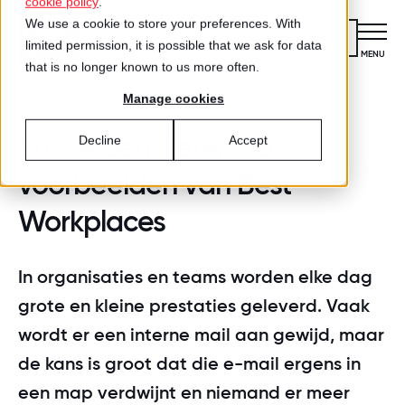
cookie policy
.
We use a cookie to store your preferences. With
Kennismaken
limited permission, it is possible that we ask for data
CLOSE
MENU
that is no longer known to us more often.
Manage cookies
Certificering
Goed werkgeverschap
VOOR ORGANISATIES
Successen vieren: 10
Decline
Accept
Wat is certificering?
Diensten
voorbeelden van Best
DIENSTEN
Aanmelden voor certificering
Workplaces
Medewerkersonderzoek
Best Workplaces™
VOOR MEDEWERKERS
ZO WERKT HET
Gecertificeerde organisaties
Certificering
In organisaties en teams worden elke dag
Hoe werkt het?
Inspiratie
grote en kleine prestaties geleverd. Vaak
Agenda
Best Workplaces
Aanmelden
wordt er een interne mail aan gewijd, maar
TEST
Over ons
LIJSTEN
de kans is groot dat die e-mail ergens in
Is jouw organisatie een great place
Blog
Culture Coaching
Ons verhaal
Best Workplaces™ Nederland
to work?
een map verdwijnt en niemand er meer