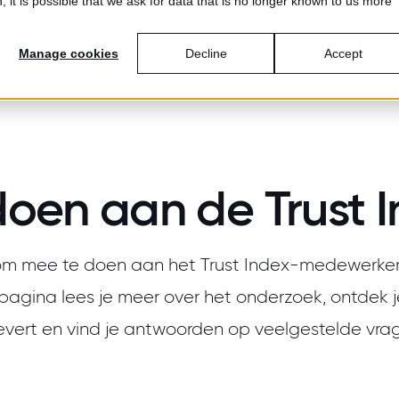
 it is possible that we ask for data that is no longer known to us more
ring
Diensten
Best Workplaces™
Inspiratie
Ov
Manage cookies
Decline
Accept
oen aan de Trust I
om mee te doen aan het Trust Index-medewerke
pagina lees je meer over het onderzoek, ontdek 
evert en vind je antwoorden op veelgestelde vra