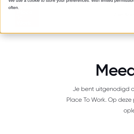
We use a cookie to store your preferences. With limited permission,
often.
Certifice
Meed
Je bent uitgenodigd 
Place To Work. Op deze 
opl