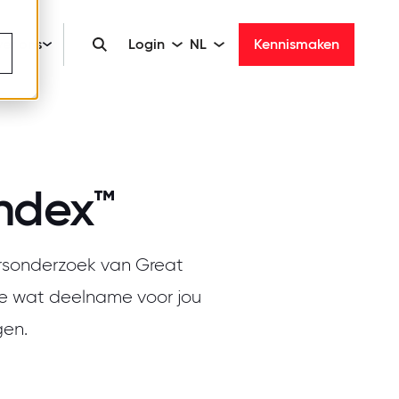
er ons
Login
NL
Kennismaken
ndex
™
rsonderzoek van Great
je wat deelname voor jou
gen.