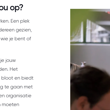
ou op?
rken. Een plek
dereen gezien,
ie je bent of
je jouw
den. Het
n bloot en biedt
ag te gaan met
en organisatie
en moeten