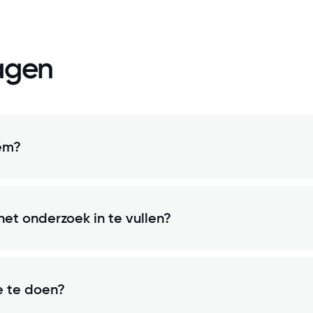
agen
iem?
et onderzoek in te vullen?
e te doen?