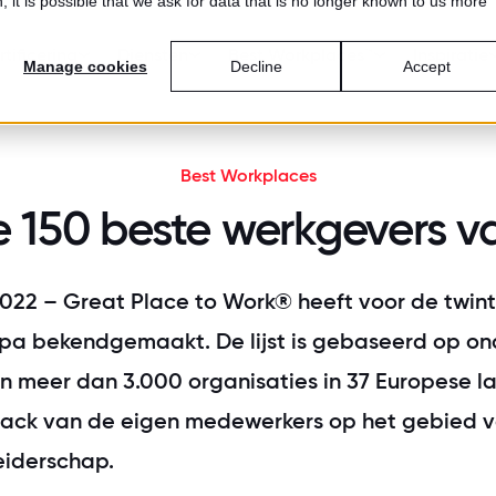
 it is possible that we ask for data that is no longer known to us more
tificering
Diensten
Best Workplaces™
Inspiratie
Manage cookies
Decline
Accept
MEDEWERKERS
SINGEN
N
Best Workplaces
de 150 beste werkgevers 
ificeerde organisaties
yer branding
Workplaces™ Nederland
Agenda
Ons verhaal
ot instroom, verlaag verloop en
Workplaces for Women™
Blog
Ons team
k je reputatie
022 – Great Place to Work
®
heeft voor de twinti
pa bekendgemaakt. De lijst is gebaseerd op on
satieontwikkeling
orkplaces™ per sector
Community
Werken bij
r leiderschap, betrokken medewerkers
 meer dan 3.000 organisaties in 37 Europese la
uur als basis voor groei
Workplaces™ Europa
Klantverhalen
Nieuws
ack van de eigen medewerkers op het gebied v
eiderschap.
's Best Workplaces™
Publicaties
Contact