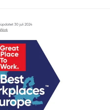
Sprekers
Webinars terugkijken
üpdatet 30 juli 2024
 Work