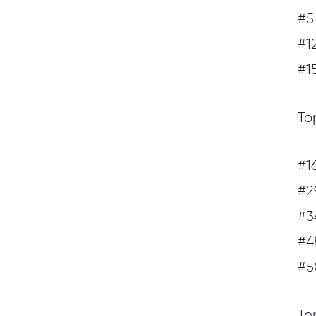
#5
#1
#1
To
#1
#2
#3
#4
#5
To