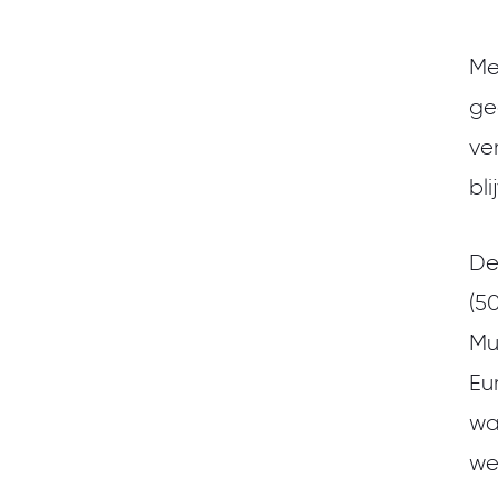
Me
ge
ve
bli
De
(5
Mu
Eu
wa
we