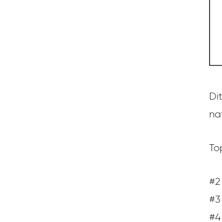
Di
na
To
#2
#3
#4 