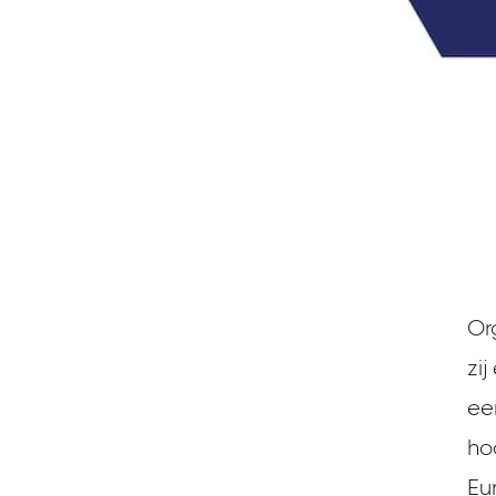
Or
zi
ee
ho
Eu