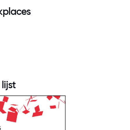
kplaces
lijst