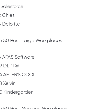
 Salesforce
2 Chiesi
5 Deloitte
p 50 Best Large Workplaces
6 AFAS Software
9 DEPT®
4 AFTER’S COOL
8 Xelvin
0 Kindergarden
p 50 Best Medium Workplaces