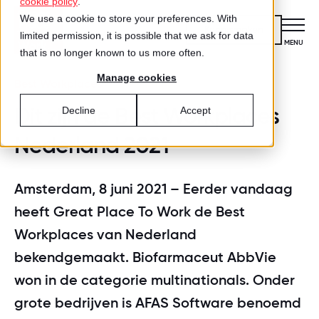
cookie policy
.
We use a cookie to store your preferences. With
Kennismaken
limited permission, it is possible that we ask for data
CLOSE
MENU
that is no longer known to us more often.
Manage cookies
Certificering
Best Workplaces
VOOR ORGANISATIES
Dit zijn de Best Workplaces
Decline
Accept
Wat is certificering?
Diensten
Nederland 2021
DIENSTEN
Aanmelden voor certificering
Medewerkersonderzoek
Best Workplaces™
VOOR MEDEWERKERS
Amsterdam, 8 juni 2021 – Eerder vandaag
ZO WERKT HET
Gecertificeerde organisaties
heeft Great Place To Work de Best
Certificering
Hoe werkt het?
Inspiratie
Workplaces van Nederland
Agenda
Best Workplaces
bekendgemaakt. Biofarmaceut AbbVie
Aanmelden
TEST
Over ons
LIJSTEN
won in de categorie multinationals. Onder
Is jouw organisatie een great place
Blog
Culture Coaching
Ons verhaal
grote bedrijven is AFAS Software benoemd
Best Workplaces™ Nederland
to work?