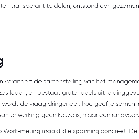
taten transparant te delen, ontstond een gezamenl
g
en verandert de samenstelling van het managem
zes leden, en bestaat grotendeels uit leidinggev
ee wordt de vraag dringender: hoe geef je samen i
r samenwerking geen keuze is, maar een randvoo
o Work
‑
meting maakt die spanning concreet. De 