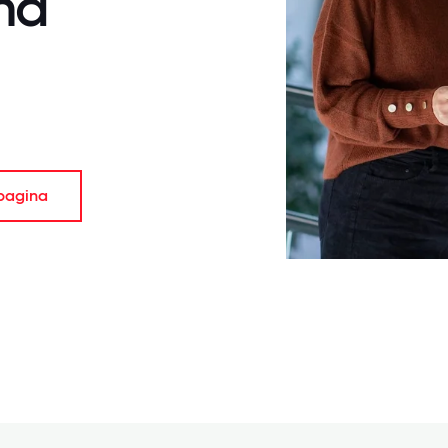
nd
spagina