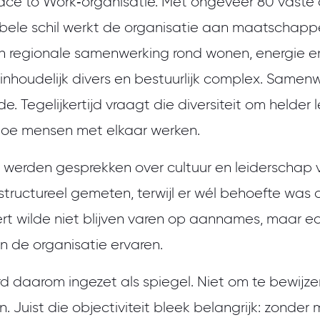
ace to Work‑organisatie. Met ongeveer 80 vaste 
ibele schil werkt de organisatie aan maatschappe
 regionale samenwerking rond wonen, energie en 
nhoudelijk divers en bestuurlijk complex. Samenw
 Tegelijkertijd vraagt die diversiteit om helder 
hoe mensen met elkaar werken.
n werden gesprekken over cultuur en leiderschap 
 structureel gemeten, terwijl er wél behoefte wa
rt wilde niet blijven varen op aannames, maar e
 de organisatie ervaren.
d daarom ingezet als spiegel. Niet om te bewijze
. Juist die objectiviteit bleek belangrijk: zonder m