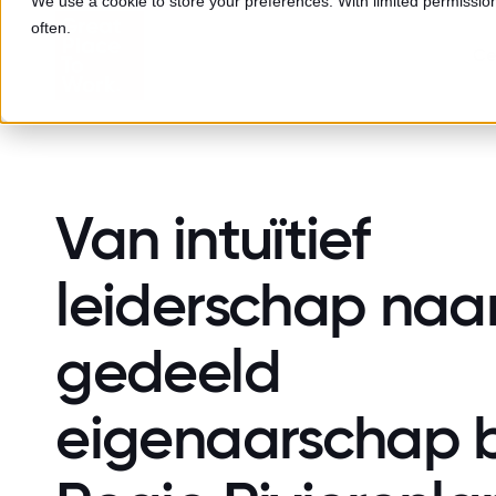
We use a cookie to store your preferences. With limited permission,
often.
Cer
Van intuïtief
leiderschap naa
gedeeld
eigenaarschap b