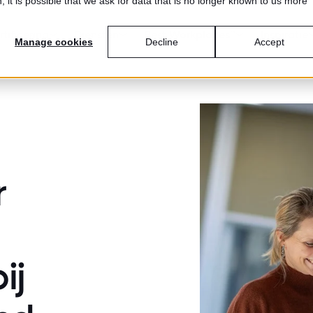
 it is possible that we ask for data that is no longer known to us more
tificering
Diensten
Best Workplaces™
Inspiratie
Manage cookies
Decline
Accept
r
ij