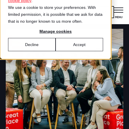
cookie policy
.
We use a cookie to store your preferences. With
Kennismaken
limited permission, it is possible that we ask for data
MENU
CLOSE
that is no longer known to us more often.
Manage cookies
Certificering
VOOR ORGANISATIES
Decline
Accept
Wat is certificering?
Diensten
DIENSTEN
Aanmelden voor certificering
Medewerkersonderzoek
Best Workplaces™
VOOR MEDEWERKERS
ZO WERKT HET
Gecertificeerde organisaties
Certificering
Hoe werkt het?
Inspiratie
Agenda
Best Workplaces
Aanmelden
TEST
Over ons
LIJSTEN
Is jouw organisatie een great place to
Blog
Culture Coaching
Ons verhaal
Best Workplaces™ Nederland
work?