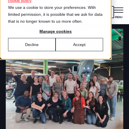
cookie policy
.
We use a cookie to store your preferences. With
Kennismaken
limited permission, it is possible that we ask for data
MENU
CLOSE
that is no longer known to us more often.
Manage cookies
Certificering
VOOR ORGANISATIES
Decline
Accept
Wat is certificering?
Diensten
DIENSTEN
Aanmelden voor certificering
Medewerkersonderzoek
Best Workplaces™
VOOR MEDEWERKERS
ZO WERKT HET
Gecertificeerde organisaties
Certificering
Hoe werkt het?
Inspiratie
Agenda
Best Workplaces
Aanmelden
TEST
Over ons
LIJSTEN
Is jouw organisatie een great place to
Blog
Culture Coaching
Ons verhaal
Best Workplaces™ Nederland
work?