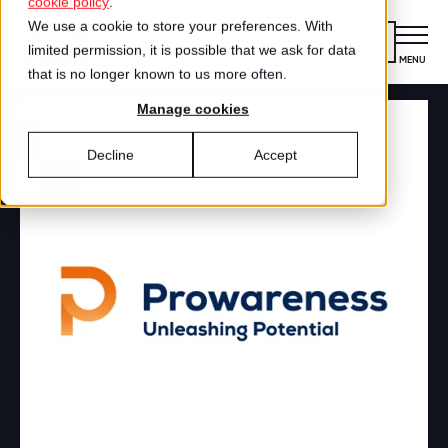
cookie policy
.
We use a cookie to store your preferences. With
Kennismaken
limited permission, it is possible that we ask for data
MENU
CLOSE
that is no longer known to us more often.
Manage cookies
Certificering
VOOR ORGANISATIES
Decline
Accept
Wat is certificering?
Diensten
DIENSTEN
Aanmelden voor certificering
Medewerkersonderzoek
Best Workplaces™
VOOR MEDEWERKERS
ZO WERKT HET
Gecertificeerde organisaties
Certificering
Hoe werkt het?
Inspiratie
Agenda
Best Workplaces
Aanmelden
TEST
Over ons
LIJSTEN
Is jouw organisatie een great place to
Blog
Culture Coaching
Ons verhaal
Best Workplaces™ Nederland
work?