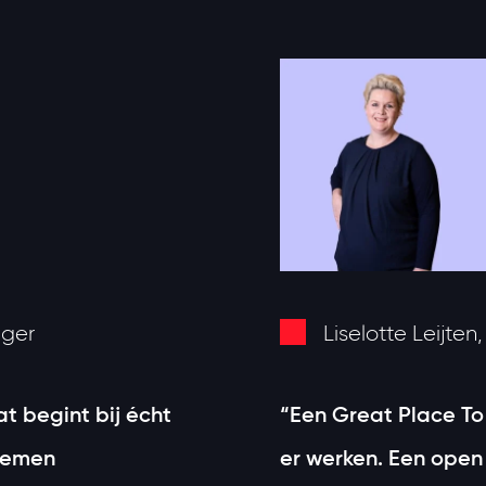
ager
Liselotte Leijten
at begint bij écht
“Een Great Place T
nemen
er werken. Een open