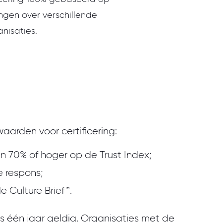
ngen over verschillende
nisaties.
waarden voor certificering:
n 70% of hoger op de Trust Index;
 respons;
e Culture Brief™.
 is één jaar geldig. Organisaties met de