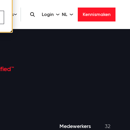
er ons
Login
NL
Kennismaken
fied™
Medewerkers
32