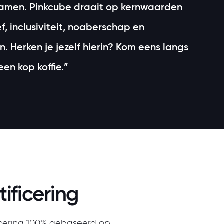
samen. Pinkcube draait op kernwaarden
f, inclusiviteit, noaberschap en
 Herken je jezelf hierin? Kom eens langs
en kop koffie.”
ificering
icering 100% gebaseerd op