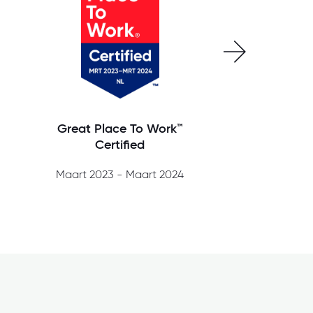
Great Place To Work™
Great Plac
Certified
Certi
Maart 2023 - Maart 2024
Maart 2022 -