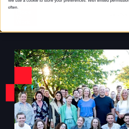
We use a cookie to store your preferences. With limited permission,
often.
Certifice