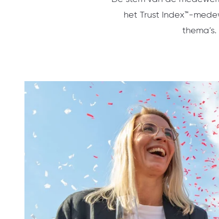
het Trust Index™-medew
thema’s.