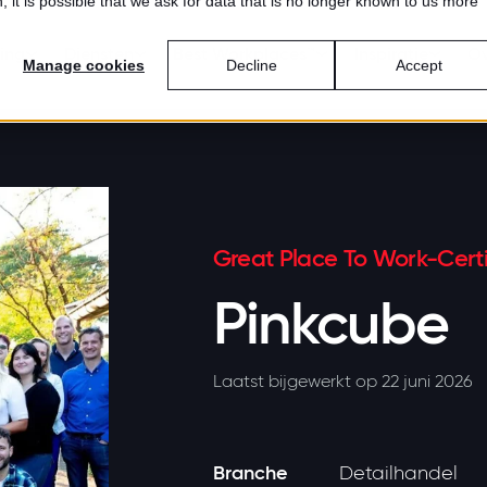
 it is possible that we ask for data that is no longer known to us more
ring
Diensten
Best Workplaces™
Inspiratie
Ov
Manage cookies
Decline
Accept
Great Place To Work-Certi
Pinkcube
Laatst bijgewerkt op 22 juni 2026
Branche
Detailhandel