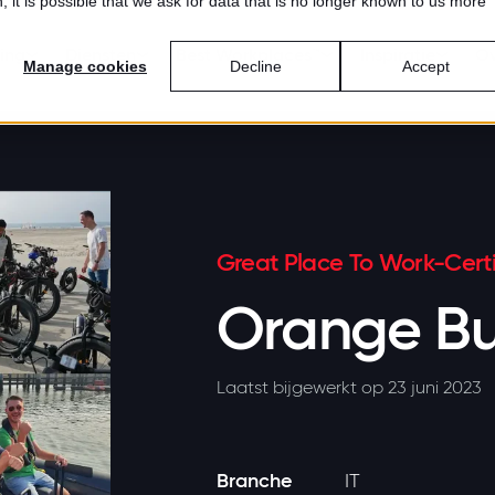
 it is possible that we ask for data that is no longer known to us more
ring
Diensten
Best Workplaces™
Inspiratie
Ov
Manage cookies
Decline
Accept
Great Place To Work-Certi
Orange Bu
Laatst bijgewerkt op 23 juni 2023
Branche
IT