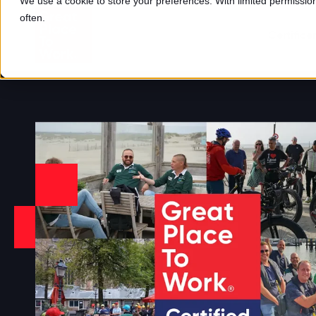
We use a cookie to store your preferences. With limited permission,
often.
Certifice