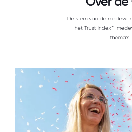
Over de 
De stem van de medewerke
het Trust Index™-medew
thema’s.