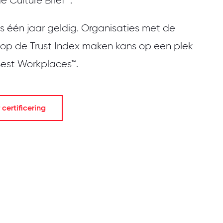
e Culture Brief™.
 is één jaar geldig. Organisaties met de
 op de Trust Index maken kans op een plek
 Best Workplaces™.
certificering