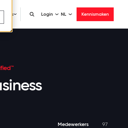
er ons
Login
NL
Kennismaken
fied™
siness
Medewerkers
97