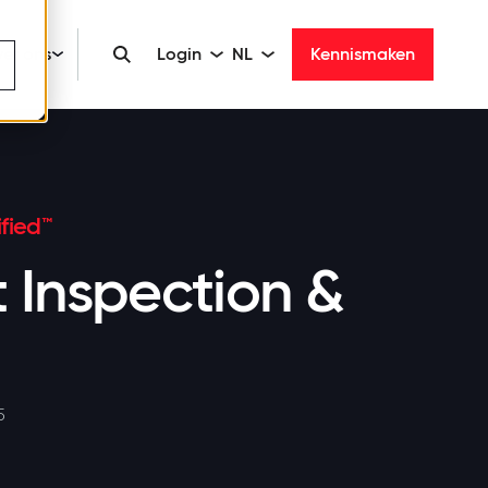
er ons
Login
NL
Kennismaken
fied™
t Inspection &
5