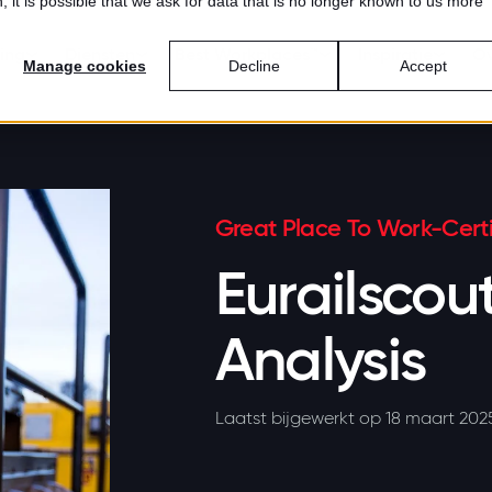
 it is possible that we ask for data that is no longer known to us more
ring
Diensten
Best Workplaces™
Inspiratie
Ov
Manage cookies
Decline
Accept
Great Place To Work-Certi
Eurailscou
Analysis
Laatst bijgewerkt op 18 maart 202