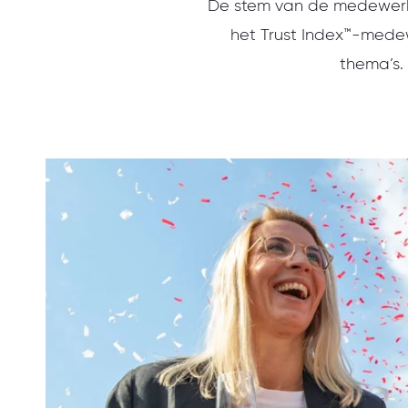
De stem van de medewerke
het Trust Index™-medew
thema’s.