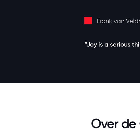
Frank van Veld
“Joy is a serious th
Over de 