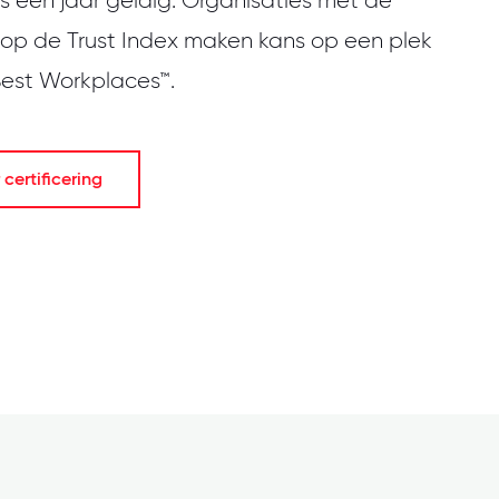
 is één jaar geldig. Organisaties met de
 op de Trust Index maken kans op een plek
 Best Workplaces™.
certificering