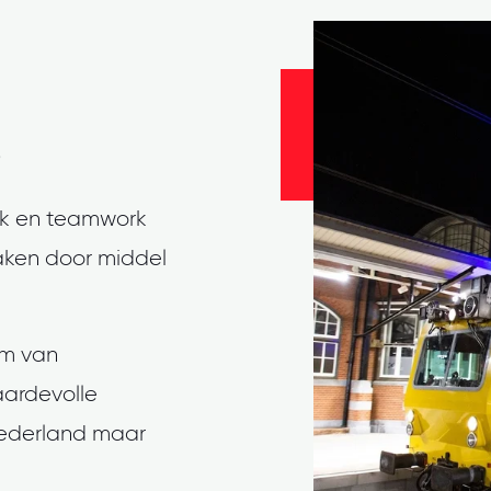
iek en teamwork
maken door middel
am van
aardevolle
Nederland maar