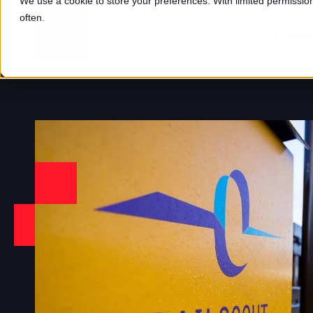
We use a cookie to store your preferences. With limited permission,
often.
Certifice