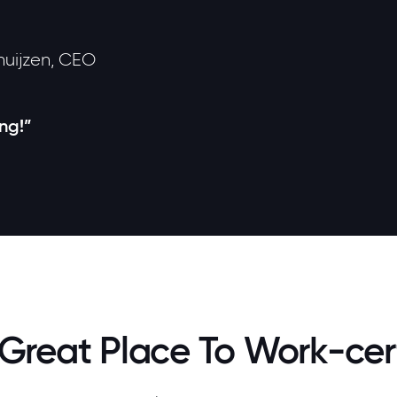
huijzen, CEO
ing!”
Great Place To Work-cert