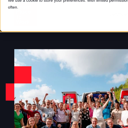
We use a cookie to store your preferences. With limited permission,
often.
Certifice