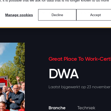
 it is possible that we ask for data that is no longer known to us more
ring
Diensten
Best Workplaces™
Inspiratie
Ov
Manage cookies
Decline
Accept
Great Place To Work-Certi
DWA
Laatst bijgewerkt op 23 november
Branche
Techniek