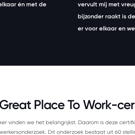
elkaar én met de
vervult mij met vre
bijzonder raakt is 
er voor elkaar en w
Great Place To Work-cert
r vinden we het belangrijkst. Daarom is deze certif
erkersonderzoek. Dit onderzoek bestaat uit 60 stelli