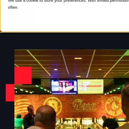
We use a cookie to store your preferences. With limited permission,
often.
Certifice