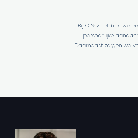
Bij CINQ hebben we ee
persoonlijke aandacht
Daarnaast zorgen we voor