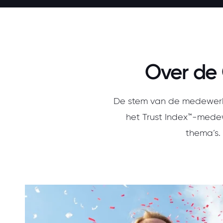
Over de 
De stem van de medewerke
het Trust Index™-medew
thema’s.