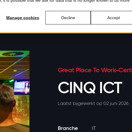
 it is possible that we ask for data that is no longer known to us more
ring
Diensten
Best Workplaces™
Inspiratie
Ov
Manage cookies
Decline
Accept
Great Place To Work-Certi
CINQ ICT
Laatst bijgewerkt op 02 juni 2026
Branche
IT