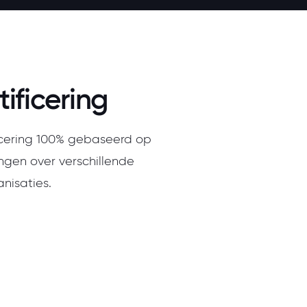
ificering
icering 100% gebaseerd op
ngen over verschillende
nisaties.