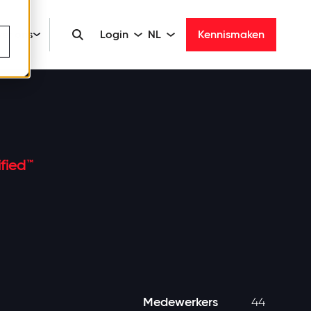
er ons
Login
NL
Kennismaken
fied™
Medewerkers
44