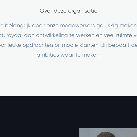
Over deze organisatie
n belangrijk doel: onze medewerkers gelukkig maken.
, royaal aan ontwikkeling te werken en veel ruimte v
 leuke opdrachten bij mooie klanten. Jij bepaalt de r
ambities waar te maken.