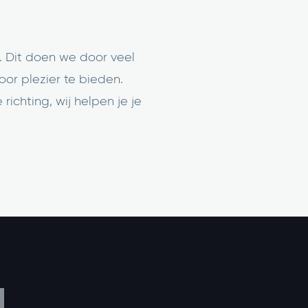
 Dit doen we door veel
oor plezier te bieden.
ichting, wij helpen je je