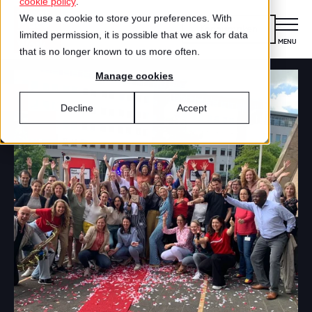
cookie policy
.
We use a cookie to store your preferences. With
Kennismaken
limited permission, it is possible that we ask for data
MENU
CLOSE
that is no longer known to us more often.
Manage cookies
Certificering
VOOR ORGANISATIES
Decline
Accept
Wat is certificering?
Diensten
DIENSTEN
Aanmelden voor certificering
Medewerkersonderzoek
Best Workplaces™
VOOR MEDEWERKERS
ZO WERKT HET
Gecertificeerde organisaties
Certificering
Hoe werkt het?
Inspiratie
Agenda
Best Workplaces
Aanmelden
TEST
Over ons
LIJSTEN
Is jouw organisatie een great place to
Blog
Culture Coaching
Ons verhaal
Best Workplaces™ Nederland
work?