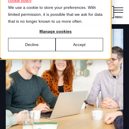
cookie policy
.
We use a cookie to store your preferences. With
Kennismaken
limited permission, it is possible that we ask for data
MENU
CLOSE
that is no longer known to us more often.
Manage cookies
Certificering
VOOR ORGANISATIES
Decline
Accept
Wat is certificering?
Diensten
DIENSTEN
Aanmelden voor certificering
Medewerkersonderzoek
Best Workplaces™
VOOR MEDEWERKERS
ZO WERKT HET
Gecertificeerde organisaties
Certificering
Hoe werkt het?
Inspiratie
Agenda
Best Workplaces
Aanmelden
TEST
Over ons
LIJSTEN
Is jouw organisatie een great place to
Blog
Culture Coaching
Ons verhaal
Best Workplaces™ Nederland
work?