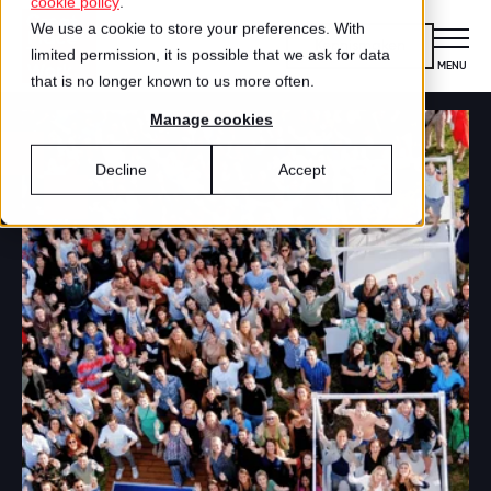
cookie policy
.
We use a cookie to store your preferences. With
Kennismaken
limited permission, it is possible that we ask for data
MENU
CLOSE
that is no longer known to us more often.
Manage cookies
Certificering
VOOR ORGANISATIES
Decline
Accept
Wat is certificering?
Diensten
DIENSTEN
Aanmelden voor certificering
Medewerkersonderzoek
Best Workplaces™
VOOR MEDEWERKERS
ZO WERKT HET
Gecertificeerde organisaties
Certificering
Hoe werkt het?
Inspiratie
Agenda
Best Workplaces
Aanmelden
TEST
Over ons
LIJSTEN
Is jouw organisatie een great place to
Blog
Culture Coaching
Ons verhaal
Best Workplaces™ Nederland
work?