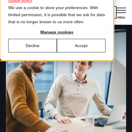
cookie policy
.
We use a cookie to store your preferences. With
Kennismaken
limited permission, it is possible that we ask for data
MENU
CLOSE
that is no longer known to us more often.
Manage cookies
Certificering
VOOR ORGANISATIES
Decline
Accept
Wat is certificering?
Diensten
DIENSTEN
Aanmelden voor certificering
Medewerkersonderzoek
Best Workplaces™
VOOR MEDEWERKERS
ZO WERKT HET
Gecertificeerde organisaties
Certificering
Hoe werkt het?
Inspiratie
Agenda
Best Workplaces
Aanmelden
TEST
Over ons
LIJSTEN
Is jouw organisatie een great place to
Blog
Culture Coaching
Ons verhaal
Best Workplaces™ Nederland
work?