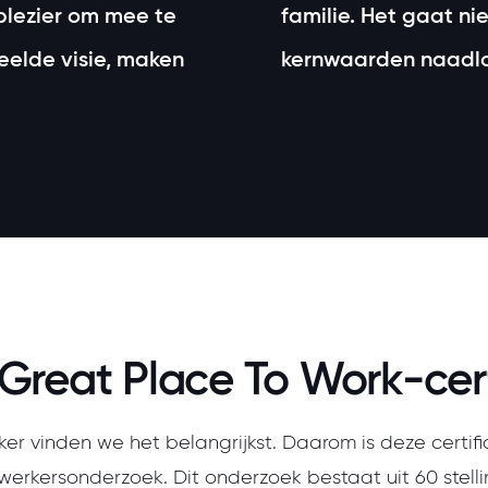
 plezier om mee te
familie. Het gaat niet
eelde visie, maken
kernwaarden naadloo
Great Place To Work-cert
r vinden we het belangrijkst. Daarom is deze certif
erkersonderzoek. Dit onderzoek bestaat uit 60 stelli