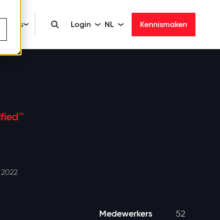
er ons
Login
NL
Kennismaken
fied™
 2022
Medewerkers
52