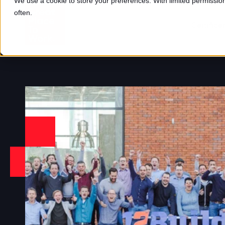
We use a cookie to store your preferences. With limited permission,
often.
Certifice