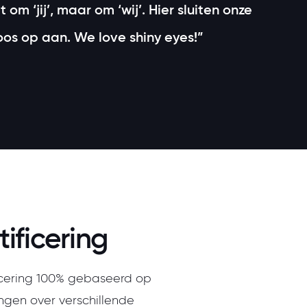
 om ‘jij’, maar om ‘wij’. Hier sluiten onze
s op aan. We love shiny eyes!”
ificering
icering 100% gebaseerd op
ngen over verschillende