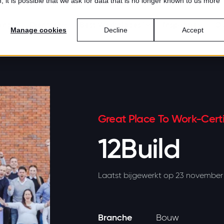
 it is possible that we ask for data that is no longer known to us more
ring
Diensten
Best Workplaces™
Inspiratie
Ov
Manage cookies
Decline
Accept
Great Place To Work-Certi
12Build
Laatst bijgewerkt op 23 november
Branche
Bouw