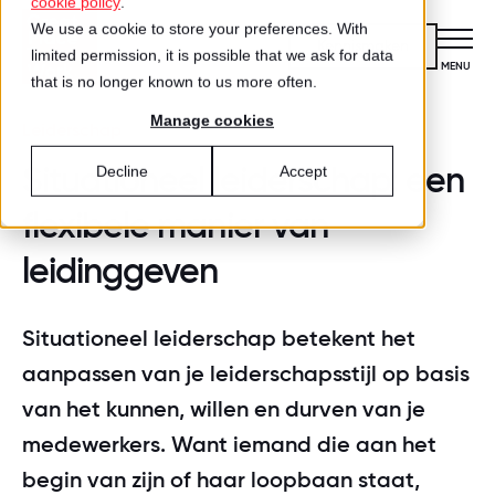
cookie policy
.
We use a cookie to store your preferences. With
Kennismaken
limited permission, it is possible that we ask for data
CLOSE
MENU
that is no longer known to us more often.
Manage cookies
Certificering
Leiderschap
VOOR ORGANISATIES
Situationeel leiderschap: een
Decline
Accept
Wat is certificering?
Diensten
flexibele manier van
DIENSTEN
Aanmelden voor certificering
leidinggeven
Medewerkersonderzoek
Best Workplaces™
VOOR MEDEWERKERS
ZO WERKT HET
Gecertificeerde organisaties
Certificering
Situationeel leiderschap betekent het
Hoe werkt het?
Inspiratie
aanpassen van je leiderschapsstijl op basis
Agenda
Best Workplaces
Aanmelden
van het kunnen, willen en durven van je
TEST
Over ons
LIJSTEN
medewerkers. Want iemand die aan het
Is jouw organisatie een great place
Blog
Culture Coaching
Ons verhaal
Best Workplaces™ Nederland
to work?
begin van zijn of haar loopbaan staat,