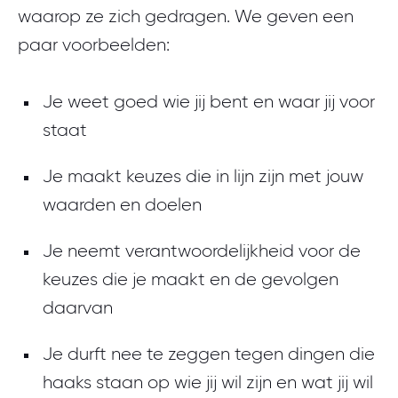
Luister naar podcasts
waarop ze zich gedragen. We geven een
bereiken?
Breng je voortgang in kaart
. Wat
paar voorbeelden:
gaat goed? En wat kan je beter of
Laat je coachen
Wat zijn jouw waarden? Waar sta je
anders doen om je doelen te
voor, wat vind je écht belangrijk?
Je weet goed wie jij bent en waar jij voor
Volg trainingen
bereiken?
staat
Kom in contact met anderen die
Vraag om feedback
. Bijvoorbeeld
Je maakt keuzes die in lijn zijn met jouw
ook werken aan persoonlijk
aan je collega's, vrienden en
waarden en doelen
leiderschap
familieleden. Sta open voor hun
perspectief en suggesties voor
Je neemt verantwoordelijkheid voor de
Volg personen die je inspirerend
verbetering.
keuzes die je maakt en de gevolgen
vindt, bijvoorbeeld op LinkedIn en
daarvan
Instagram
Je durft nee te zeggen tegen dingen die
Blijf in gesprek met je collega's,
haaks staan op wie jij wil zijn en wat jij wil
vrienden en familie