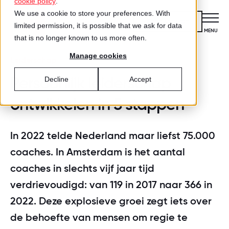
cookie policy
.
We use a cookie to store your preferences. With
Kennismaken
limited permission, it is possible that we ask for data
CLOSE
MENU
that is no longer known to us more often.
Manage cookies
Certificering
Leiderschap
VOOR ORGANISATIES
Persoonlijk leiderschap
Decline
Accept
Wat is certificering?
Diensten
ontwikkelen in 5 stappen
DIENSTEN
Aanmelden voor certificering
Medewerkersonderzoek
Best Workplaces™
VOOR MEDEWERKERS
In 2022 telde Nederland maar liefst 75.000
ZO WERKT HET
Gecertificeerde organisaties
coaches. In Amsterdam is het aantal
Certificering
Hoe werkt het?
Inspiratie
coaches in slechts vijf jaar tijd
Agenda
Best Workplaces
verdrievoudigd: van 119 in 2017 naar 366 in
Aanmelden
TEST
Over ons
LIJSTEN
2022. Deze explosieve groei zegt iets over
Is jouw organisatie een great place
Blog
Culture Coaching
Ons verhaal
de behoefte van mensen om regie te
Best Workplaces™ Nederland
to work?