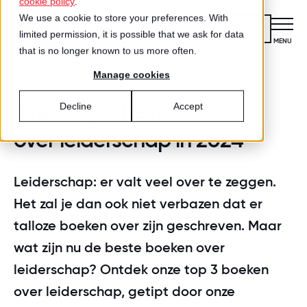
cookie policy
.
We use a cookie to store your preferences. With
Kennismaken
limited permission, it is possible that we ask for data
CLOSE
MENU
that is no longer known to us more often.
Manage cookies
Certificering
Leiderschap
VOOR ORGANISATIES
Onze top 3 beste boeken
Decline
Accept
Wat is certificering?
Diensten
over leiderschap in 2024
DIENSTEN
Aanmelden voor certificering
Medewerkersonderzoek
Best Workplaces™
VOOR MEDEWERKERS
Leiderschap: er valt veel over te zeggen.
ZO WERKT HET
Gecertificeerde organisaties
Het zal je dan ook niet verbazen dat er
Certificering
Hoe werkt het?
Inspiratie
talloze boeken over zijn geschreven. Maar
Agenda
Best Workplaces
wat zijn nu de beste boeken over
Aanmelden
TEST
Over ons
LIJSTEN
leiderschap? Ontdek onze top 3 boeken
Is jouw organisatie een great place
Blog
Culture Coaching
Ons verhaal
over leiderschap, getipt door onze
Best Workplaces™ Nederland
to work?